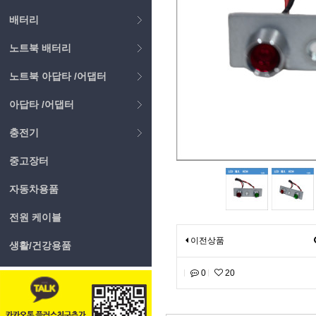
배터리
노트북 배터리
노트북 아답타 /어댑터
아답타 /어댑터
충전기
중고장터
자동차용품
전원 케이블
이전상품
생활/건강용품
0
20