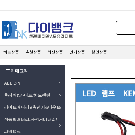
히트상품
추천상품
최신상품
인기상품
할인상품
카테고리
ALL DIY
후레쉬&라이트/헤드랜턴
라이트배터리&충전기&마운트
전동릴배터리/자전거배터리/
파워뱅크