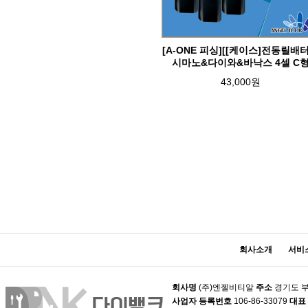
[A-ONE 피싱][[케이스]전동릴배
시마노&다이와&바낙스 4셀 C
43,000원
맨끝
회사소개
서비
회사명
(주)엔젤비티알
주소
경기도 부
사업자 등록번호
106-86-33079
대표