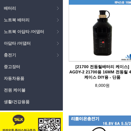
배터리
노트북 배터리
노트북 아답타 /어댑터
아답타 /어댑터
충전기
중고장터
[21700 전동릴배터리 케이스]
AGDY-2 21700용 16MM 전동릴 
케이스 DIY용 - 단품
자동차용품
8,000원
전원 케이블
생활/건강용품