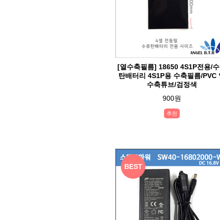
[열수축필름] 18650 4S1P전용/
탄배터리 4S1P용 수축필름/PVC
수축튜브/검정색
900원
추천
BEST