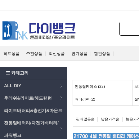
히트상품
추천상품
최신상품
인기상품
할인상품
카테고리
ALL DIY
전동릴케이스 (22)
보
후레쉬&라이트/헤드랜턴
배터리팩 (2)
절
라이트배터리&충전기&마운트
판매많은순
낮은가격순
높은가
전동릴배터리/자전거배터리/
파워뱅크