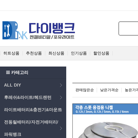
히트상품
추천상품
최신상품
인기상품
할인상품
카테고리
ALL DIY
판매많은순
낮은가격순
높은가
후레쉬&라이트/헤드랜턴
라이트배터리&충전기&마운트
전동릴배터리/자전거배터리/
파워뱅크