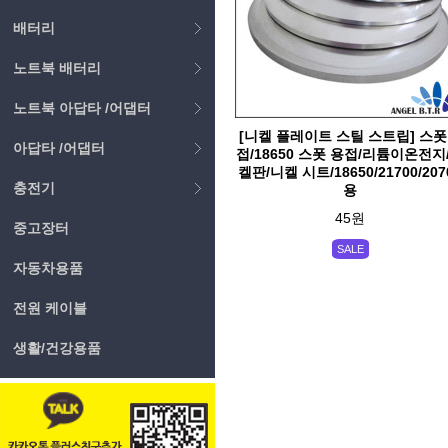
배터리
노트북 배터리
노트북 아답타 /어댑터
[니켈 플레이트 스틸 스트립] 스
아답타 /어댑터
접/18650 스폿 용접/리튬이온전지
켈판/니켈 시트/18650/21700/207
충전기
용
45원
중고장터
SALE
자동차용품
전원 케이블
생활/건강용품