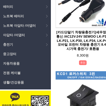
배터리
노트북 배터리
노트북 아답타 /어댑터
[카드단말기 차량용충전기]세우
아답타 /어댑터
통신 /AC12V-24V SEWOO LK-P1
LK-P21, LK-P30, LK-P34, LK-P
충전기
모바일 프린터 차량용 충전기 8.4
시가잭 충전기/ 호환용
중고장터
8,300원
추천
자동차용품
전원 케이블
생활/건강용품