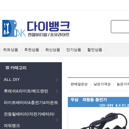
히트상품
추천상품
최신상품
인기상품
할인상품
카테고리
ALL DIY
판매많은순
낮은가격순
높은가
후레쉬&라이트/헤드랜턴
라이트배터리&충전기&마운트
전동릴배터리/자전거배터리/
파워뱅크