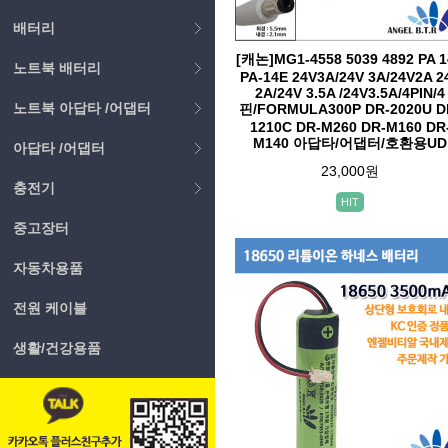
배터리
[캐논]MG1-4558 5039 4892 PA 
노트북 배터리
PA-14E 24V3A/24V 3A/24V2A 2
2A/24V 3.5A /24V3.5A/4PIN/4
노트북 아답타 /어댑터
핀/FORMULA300P DR-2020U D
1210C DR-M260 DR-M160 DR
M140 아답타/어댑터/호환용UD
아답타 /어댑터
23,000원
충전기
HIT
중고장터
자동차용품
전원 케이블
생활/건강용품