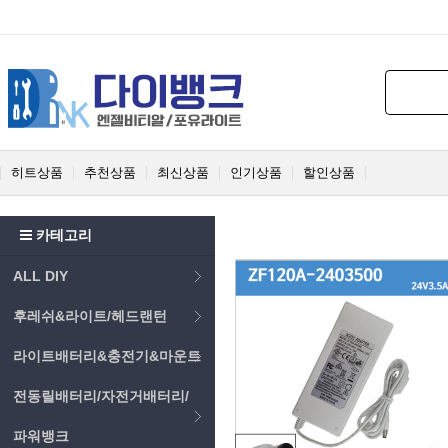
히트상품
추천상품
최신상품
인기상품
할인상품
카테고리
ALL DIY
후레쉬&라이트/헤드랜턴
라이트배터리&충전기&마운트
전동릴배터리/자전거배터리/
파워뱅크