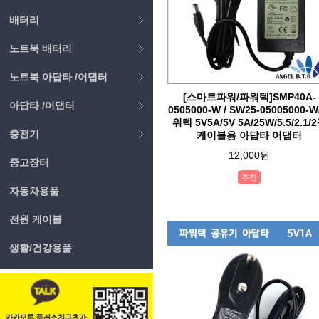
배터리
노트북 배터리
노트북 아답타 /어댑터
[스마트파워/파워텍]SMP40A-
아답타 /어댑터
0505000-W / SW25-05005000-
워텍 5V5A/5V 5A/25W/5.5/2.1/
충전기
케이블용 아답타 어댑터
12,000원
중고장터
추천
자동차용품
전원 케이블
생활/건강용품