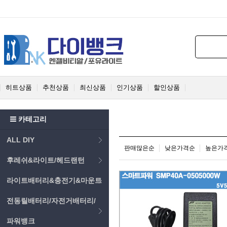
히트상품
추천상품
최신상품
인기상품
할인상품
카테고리
ALL DIY
판매많은순
낮은가격순
높은가
후레쉬&라이트/헤드랜턴
라이트배터리&충전기&마운트
전동릴배터리/자전거배터리/
파워뱅크