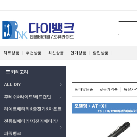
히트상품
추천상품
최신상품
인기상품
할인상품
카테고리
ALL DIY
판매많은순
낮은가격순
높은가
후레쉬&라이트/헤드랜턴
라이트배터리&충전기&마운트
전동릴배터리/자전거배터리/
파워뱅크