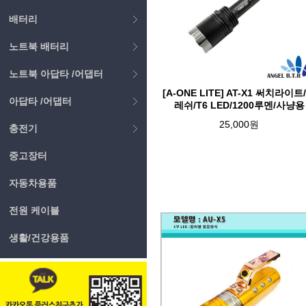
배터리
노트북 배터리
노트북 아답타 /어댑터
[A-ONE LITE] AT-X1 써치라이트
아답타 /어댑터
레쉬/T6 LED/1200루멘/사냥용
25,000원
충전기
중고장터
자동차용품
전원 케이블
생활/건강용품