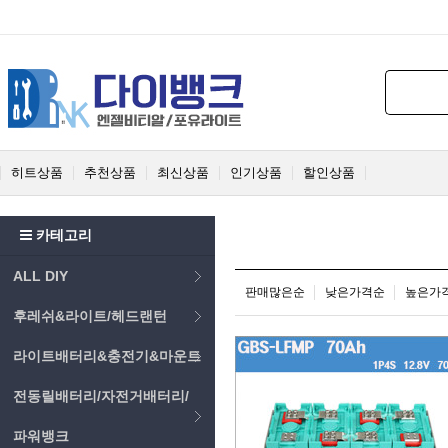
히트상품
추천상품
최신상품
인기상품
할인상품
카테고리
ALL DIY
판매많은순
낮은가격순
높은가
후레쉬&라이트/헤드랜턴
라이트배터리&충전기&마운트
전동릴배터리/자전거배터리/
파워뱅크