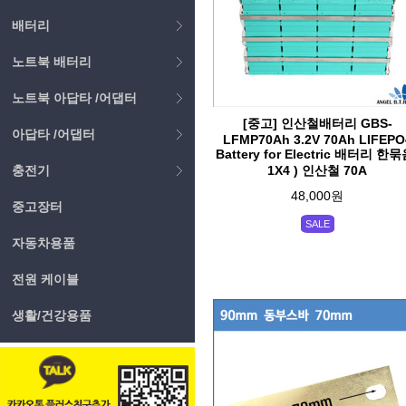
배터리
노트북 배터리
노트북 아답타 /어댑터
[중고] 인산철배터리 GBS-
아답타 /어댑터
LFMP70Ah 3.2V 70Ah LIFEPO
Battery for Electric 배터리 한묶
충전기
1X4 ) 인산철 70A
48,000원
중고장터
SALE
자동차용품
전원 케이블
생활/건강용품