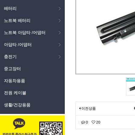
배터리
노트북 배터리
노트북 아답타 /어댑터
아답타 /어댑터
충전기
중고장터
자동차용품
전원 케이블
생활/건강용품
이전상품
0
20