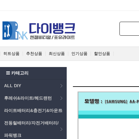
히트상품
추천상품
최신상품
인기상품
할인상품
카테고리
ALL DIY
후레쉬&라이트/헤드랜턴
라이트배터리&충전기&마운트
전동릴배터리/자전거배터리/
파워뱅크