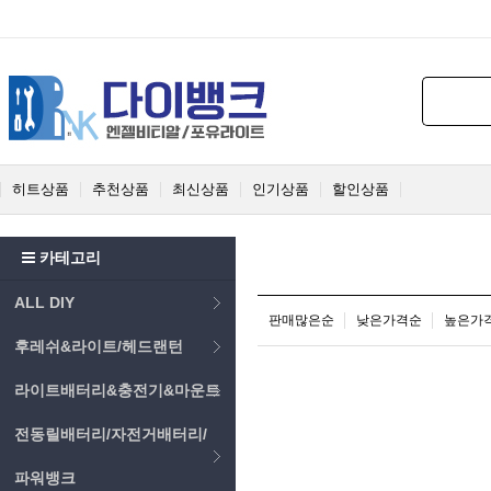
히트상품
추천상품
최신상품
인기상품
할인상품
카테고리
ALL DIY
판매많은순
낮은가격순
높은가
후레쉬&라이트/헤드랜턴
라이트배터리&충전기&마운트
전동릴배터리/자전거배터리/
파워뱅크