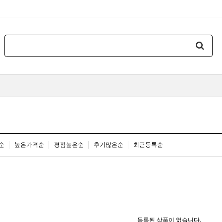
순
높은가격순
평점높은순
후기많은순
최근등록순
등록된 상품이 없습니다.