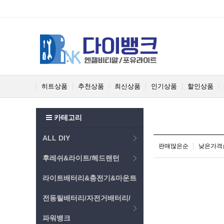
히트상품
추천상품
최신상품
인기상품
할인상품
카테고리
ALL DIY
판매많은순
낮은가격
후레쉬&라이트/헤드랜턴
라이트배터리&충전기&마운트
전동릴배터리/자전거배터리/
파워뱅크