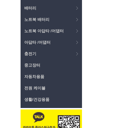
배터리
노트북 배터리
노트북 아답타 /어댑터
아답타 /어댑터
충전기
중고장터
자동차용품
전원 케이블
생활/건강용품