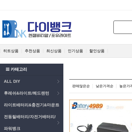
히트상품
추천상품
최신상품
인기상품
할인상품
카테고리
ALL DIY
판매많은순
낮은가격순
높은가
후레쉬&라이트/헤드랜턴
라이트배터리&충전기&마운트
전동릴배터리/자전거배터리/
파워뱅크