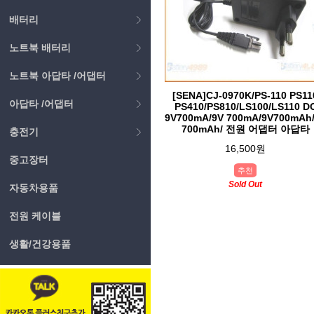
배터리
노트북 배터리
노트북 아답타 /어댑터
[SENA]CJ-0970K/PS-110 PS11
아답타 /어댑터
PS410/PS810/LS100/LS110 D
9V700mA/9V 700mA/9V700mAh
700mAh/ 전원 어댑터 아답타
충전기
16,500원
중고장터
추천
Sold Out
자동차용품
전원 케이블
생활/건강용품